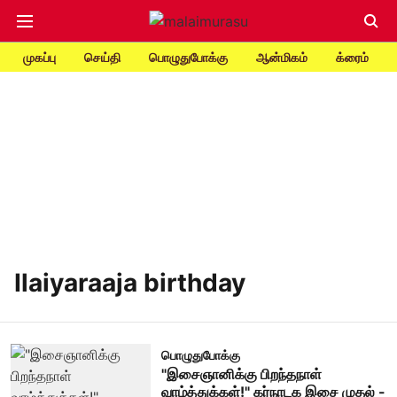
முகப்பு
செய்தி
பொழுதுபோக்கு
ஆன்மிகம்
க்ரைம்
Ilaiyaraaja birthday
பொழுதுபோக்கு
"இசைஞானிக்கு பிறந்தநாள்
வாழ்த்துக்கள்!" கர்நாடக இசை முதல் -