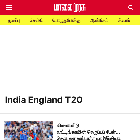
முகப்பு
செய்தி
பொழுதுபோக்கு
ஆன்மிகம்
க்ரைம்
India England T20
விளையாட்டு
நாட்டிங்காமின் நெருப்புப் போர்...
தொடரை காப்பாற்றுமா இந்தியா,