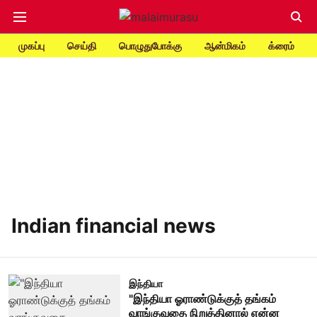
முகப்பு
செய்தி
பொழுதுபோக்கு
ஆன்மிகம்
க்ரைம்
Indian financial news
இந்தியா
"இந்தியா ஓராண்டுக்குத் தங்கம்
வாங்குவதை நிறுத்தினால் என்ன