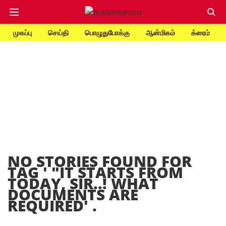
முகப்பு
செய்தி
பொழுதுபோக்கு
ஆன்மிகம்
க்ரைம்
NO STORIES FOUND FOR
TAG '
"IT STARTS FROM
TODAY, SIR..! WHAT
DOCUMENTS ARE
REQUIRED
' .