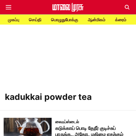
முகப்பு
செய்தி
பொழுதுபோக்கு
ஆன்மிகம்
க்ரைம்
kadukkai powder tea
லைஃப்ஸ்டைல்
கடுக்காய் பொடி தேநீர் குடிச்சுப்
பாருங்க.. அதோட மகிமை எதற்கும்