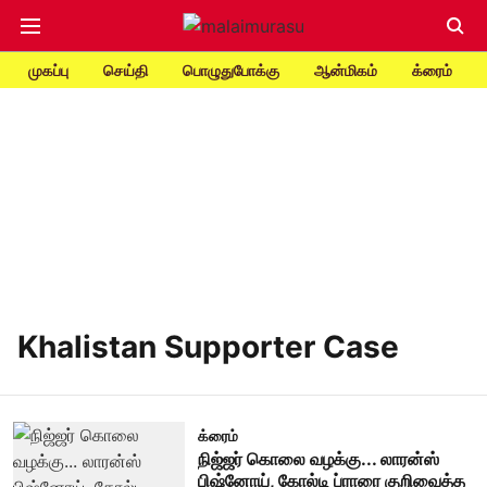
முகப்பு
செய்தி
பொழுதுபோக்கு
ஆன்மிகம்
க்ரைம்
Khalistan Supporter Case
க்ரைம்
நிஜ்ஜர் கொலை வழக்கு... லாரன்ஸ்
பிஷ்னோய், கோல்டி ப்ராரை குறிவைத்த