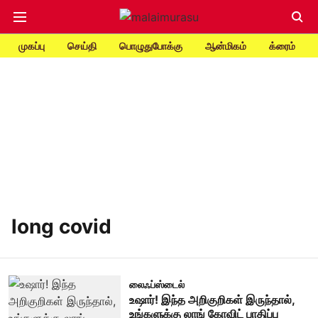
முகப்பு
செய்தி
பொழுதுபோக்கு
ஆன்மிகம்
க்ரைம்
long covid
லைஃப்ஸ்டைல்
உஷார்! இந்த அறிகுறிகள் இருந்தால்,
உங்களுக்கு லாங் கோவிட் பாதிப்பு