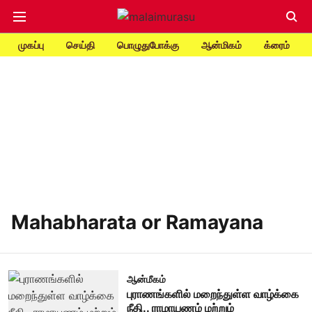
முகப்பு
செய்தி
பொழுதுபோக்கு
ஆன்மிகம்
க்ரைம்
Mahabharata or Ramayana
ஆன்மீகம்
புராணங்களில் மறைந்துள்ள வாழ்க்கை
நீதி.. ராமாயணம் மற்றும்