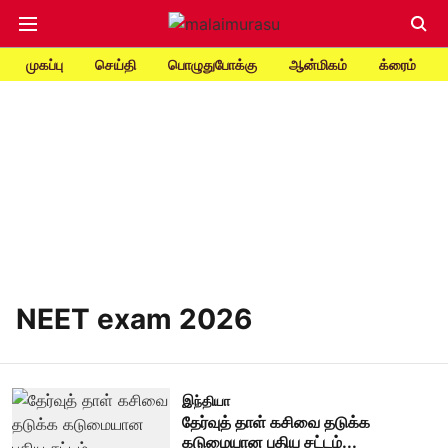
முகப்பு
செய்தி
பொழுதுபோக்கு
ஆன்மிகம்
க்ரைம்
NEET exam 2026
இந்தியா
தேர்வுத் தாள் கசிவை தடுக்க
கடுமையான புதிய சட்டம்...