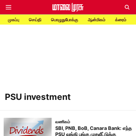
முகப்பு
செய்தி
பொழுதுபோக்கு
ஆன்மிகம்
க்ரைம்
PSU investment
வணிகம்
SBI, PNB, BoB, Canara Bank: எந்த
PSU வங்கி பங்கு முதலீட்டுக்கு