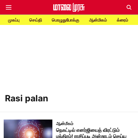
முகப்பு
செய்தி
பொழுதுபோக்கு
ஆன்மிகம்
க்ரைம்
Rasi palan
ஆன்மீகம்
நெகட்டிவ் எனர்ஜியைத் விரட்டும்
மந்திரம்! ராசிப்படி அன்றாடம் செய்ய