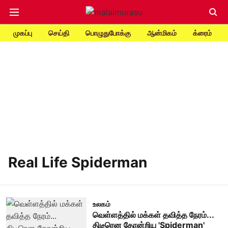
முகப்பு
செய்தி
பொழுதுபோக்கு
ஆன்மிகம்
க்ரைம்
Real Life Spiderman
உலகம்
வெள்ளத்தில் மக்கள் தவித்த நேரம்...
திடீரென தோன்றிய 'Spiderman'