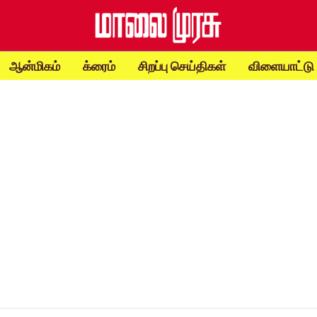
ஆன்மிகம்
க்ரைம்
சிறப்பு செய்திகள்
விளையாட்டு