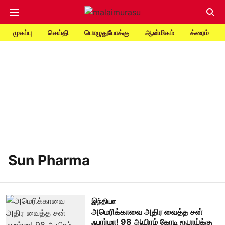
முகப்பு
செய்தி
பொழுதுபோக்கு
ஆன்மிகம்
க்ரைம்
Sun Pharma
இந்தியா
அமெரிக்காவை அதிர வைத்த சன்
ஃபார்மா! 98 ஆயிரம் கோடி ரூபாய்க்கு