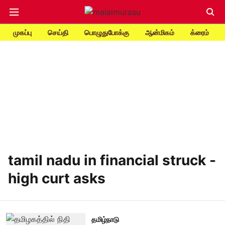
முகப்பு
செய்தி
பொழுதுபோக்கு
ஆன்மிகம்
க்ரைம்
tamil nadu in financial struck -
high curt asks
தமிழ்நாடு