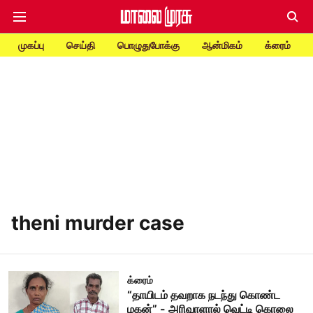
முகப்பு
செய்தி
பொழுதுபோக்கு
ஆன்மிகம்
க்ரைம்
theni murder case
க்ரைம்
“தாயிடம் தவறாக நடந்து கொண்ட
மகன்” - அரிவாளால் வெட்டி கொலை