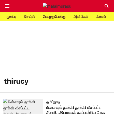
முகப்பு
செய்தி
பொழுதுபோக்கு
ஆன்மிகம்
க்ரைம்
thirucy
தமிழ்நாடு
மின்சாரம் தாக்கி தூக்கி வீசப்பட்ட
சிறுமி...!போராடிக் காப்பாற்றிய அரசு