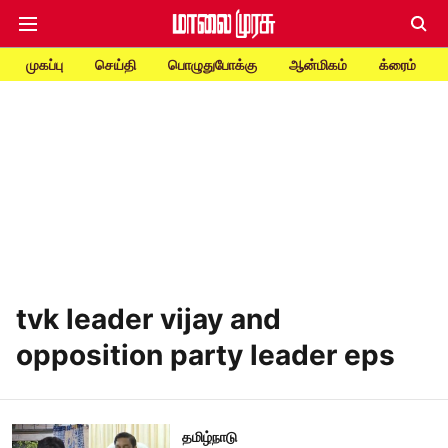
முகப்பு
செய்தி
பொழுதுபோக்கு
ஆன்மிகம்
க்ரைம்
tvk leader vijay and
opposition party leader eps
தமிழ்நாடு