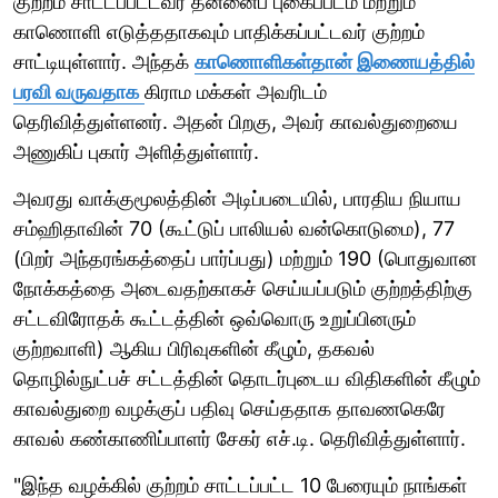
குற்றம் சாட்டப்பட்டவர் தன்னைப் புகைப்படம் மற்றும்
காணொளி எடுத்ததாகவும் பாதிக்கப்பட்டவர் குற்றம்
சாட்டியுள்ளார். அந்தக்
காணொளிகள்தான் இணையத்தில்
பரவி வருவதாக
கிராம மக்கள் அவரிடம்
தெரிவித்துள்ளனர். அதன் பிறகு, அவர் காவல்துறையை
அணுகிப் புகார் அளித்துள்ளார்.
அவரது வாக்குமூலத்தின் அடிப்படையில், பாரதிய நியாய
சம்ஹிதாவின் 70 (கூட்டுப் பாலியல் வன்கொடுமை), 77
(பிறர் அந்தரங்கத்தைப் பார்ப்பது) மற்றும் 190 (பொதுவான
நோக்கத்தை அடைவதற்காகச் செய்யப்படும் குற்றத்திற்கு
சட்டவிரோதக் கூட்டத்தின் ஒவ்வொரு உறுப்பினரும்
குற்றவாளி) ஆகிய பிரிவுகளின் கீழும், தகவல்
தொழில்நுட்பச் சட்டத்தின் தொடர்புடைய விதிகளின் கீழும்
காவல்துறை வழக்குப் பதிவு செய்ததாக தாவணகெரே
காவல் கண்காணிப்பாளர் சேகர் எச்.டி. தெரிவித்துள்ளார்.
"இந்த வழக்கில் குற்றம் சாட்டப்பட்ட 10 பேரையும் நாங்கள்