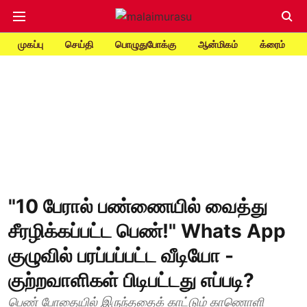
முகப்பு
செய்தி
பொழுதுபோக்கு
ஆன்மிகம்
க்ரைம்
"10 பேரால் பண்ணையில் வைத்து
சீரழிக்கப்பட்ட பெண்!" Whats App
குழுவில் பரப்பப்பட்ட வீடியோ -
குற்றவாளிகள் பிடிபட்டது எப்படி?
பெண் போதையில் இருந்ததைக் காட்டும் காணொளி