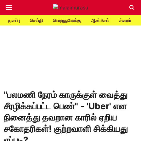
முகப்பு
செய்தி
பொழுதுபோக்கு
ஆன்மிகம்
க்ரைம்
"பலமணி நேரம் காருக்குள் வைத்து
சீரழிக்கப்பட்ட பெண்" - 'Uber' என
நினைத்து தவறான காரில் ஏறிய
சகோதரிகள்! குற்றவாளி சிக்கியது
எப்படி?