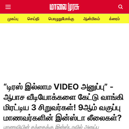
முகப்பு
செய்தி
பொழுதுபோக்கு
ஆன்மிகம்
க்ரைம்
“டிரஸ் இல்லாம VIDEO அனுப்பு” -
ஆபாச வீடியோக்களை கேட்டு வாங்கி
மிரட்டிய 3 சிறுவர்கள்! 9ஆம் வகுப்பு
மாணவர்களின் இன்ஸ்டா லீலைகள்?
மாணவியின் தந்தைக்கு இன்ஸ்டாவில் அனுப்ப