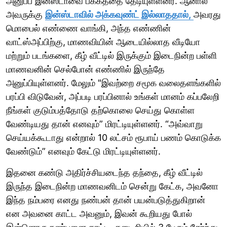
அனுப்ப இன்ஸ்டாவை பக்கத்தை தேடியுள்ளனர். ஆனால்
அவருக்கு
இன்ஸ்டாவில் அக்கவுண்ட் இல்லாததால்,
அவரது
மொபைல் எண்ணை வாங்கி, அந்த எண்ணின்
வாட்ஸ்அப்பிற்கு, மாணவியின் ஆடையில்லாத வீடியோ
மற்றும் படங்களை, கீழ் வீட்டில் இருக்கும் இடைநின்ற பள்ளி
மாணவனின் செல்போன் எண்ணில் இருந்தே
அனுப்பியுள்ளனர். மேலும் "இவற்றை சமூக வலைதளங்களில்
பரப்பி விடுவேன், அப்படி பரப்பினால் உங்கள் மானம் கப்பலேறி
நீங்கள் குடும்பத்தோடு தற்கொலை செய்து கொள்ள
வேண்டியது தான் எனவும்” மிரட்டியுள்ளனர். “அவ்வாறு
செய்யக்கூடாது என்றால் 10 லட்சம் ரூபாய் பணம் கொடுக்க
வேண்டும்” எனவும் கேட்டு மிரட்டியுள்ளனர்.
இதனை கண்டு அதிர்ச்சியடைந்த தந்தை, கீழ் வீட்டில்
இருந்த இடைநின்ற மாணவனிடம் சென்று கேட்க, அவனோ
இந்த நம்பரை எனது நண்பன் தான் பயன்படுத்துகிறான்
என அவனை காட்ட அவனும், இவன் கூறியது போல்