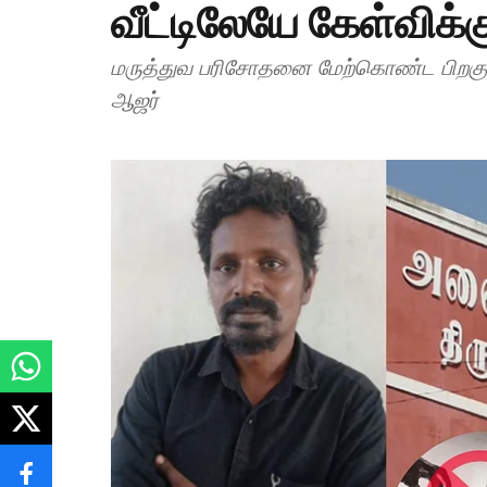
வீட்டிலேயே கேள்விக்க
மருத்துவ பரிசோதனை மேற்கொண்ட பிறகு, த
ஆஜர்