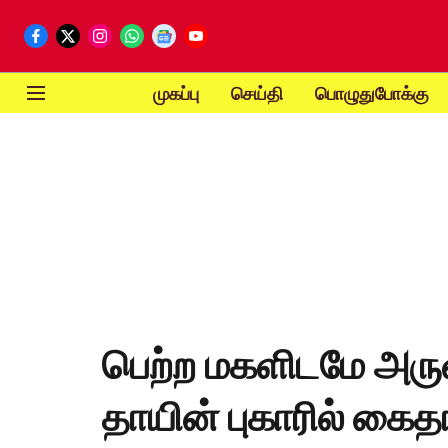
முகப்பு
செய்தி
பொழுதுபோக்கு
பெற்ற மகளிடமே அரு
தாயின் புகாரில் கை