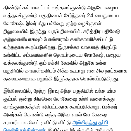
திண்டுக்கல் மாவட்டம் வத்தலக்குண்டு அருகே பழைய
வத்தலக்குண்டு பகுதியைச் சேர்ந்தவர் 24 வயதுடைய
லோகேஷ். இவர் மீது பல்வேறு குற்ற வழக்குகள்
நிலுவையில் இருந்து வரும் நிலையில், சரித்திர பதிவேடு
குற்றவாளியாகவும் போலீசாரால் கண்காணிக்கப்பட்டு
வந்ததாக கூறப்படுகிறது. இருசக்கர வாகனத் திருட்டு
உள்ளிட்ட சம்பவங்களில் தொடர்புடைய லோகேஷ், பழைய
வத்தலக்குண்டு ஓம் சக்தி கோவில் அருகே உள்ள
பகுதியில் காவலர்களிடம் சிக்க கூடாது என சில நாட்களாக
தலைமறைவாக பதுங்கி இருந்ததாக சொல்லப்படுகிறது.
இந்நிலையில், நேற்று இரவு அந்த பகுதியில் வந்த மர்ம
கும்பல் ஒன்று திடீரென லோகேஷை சுற்றி வளைத்தது
வாக்குவாதத்தில் ஈடுபட்டதாக கூறப்படுகிறது. பின்னர்
அவர்கள் கொண்டு வந்த அரிவாளால் லோகேஷை
சரமாரியாக வெட்டி விட்டு விட்டு
அங்கிருந்து தப்பி
சென்றிருக்கின்றனர்.
இதில் பல இடங்களில் அரிவாள்