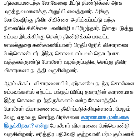
படுகாயமடைந்த லோகேஷை மீட்டு திண்டுக்கல் அரசு
மருத்துவமனைக்கு அனுப்பி வைத்தனர். அங்கு
லோகேஷிற்கு தீவிர சிகிச்சை அளிக்கப்பட்டு வந்த
நிலையில் சிகிச்சை பலனின்றி உயிரிழந்தார். இதையடுத்து
சம்பவ இடத்திற்கு சென்ற திண்டுக்கல் மாவட்ட
காவல்துறை கண்காணிப்பாளர் பிரதீப் நேரில் விசாரணை
மேற்கொண்டார். இந்த கொலை சம்பவம் தொடர்பாக
வத்தலக்குண்டு போலீசார் வழக்குப்பதிவு செய்து தீவிர
விசாரணை நடத்தி வருகின்றனர்.
ஆரம்பக்கட்ட விசாரணையில், ஏற்கனவே நடந்த கொள்ளை
சம்பவங்களில் ஏற்பட்ட பங்குப் பிரிப்பு தகராறின் காரணமாக
இந்த கொலை நடந்திருக்கலாம் என்ற கோணத்தில்
போலீசார் விசாரணையை தீவிரப்படுத்தியுள்ளனர். மேலும்
வேறு ஏதாவது சொந்த பிரச்சனை
காரணமாக முன்பகை
இருக்கிறதா? என்று
போலீசார் விசாரணை மேற்கொண்டு
வருகின்றனர். சரித்திர பதிவேடு குற்றவாளி மர்ம கும்பலால்