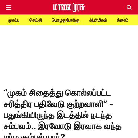
முகப்பு
செய்தி
பொழுதுபோக்கு
ஆன்மிகம்
க்ரைம்
“முகம் சிதைத்து கொல்லப்பட்ட
சரித்திர பதிவேடு குற்றவாளி” -
பதுங்கியிருந்த இடத்தில் நடந்த
சம்பவம்.. இரவோடு இரவாக வந்த
மர்ம கும்பல் யார்?