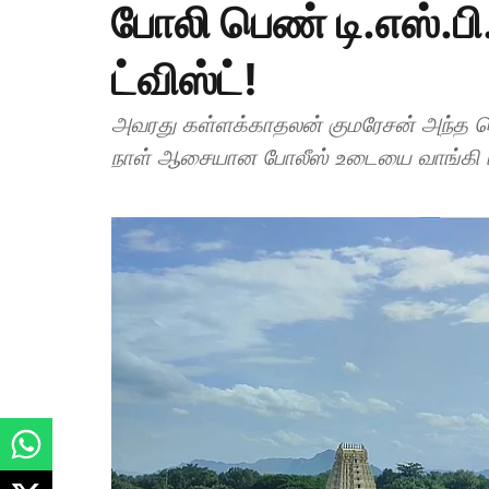
போலி பெண் டி.எஸ்.பி
ட்விஸ்ட்!
அவரது கள்ளக்காதலன் குமரேசன் அந்த ப
நாள் ஆசையான போலீஸ் உடையை வாங்கி ப