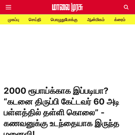
முகப்பு
செய்தி
பொழுதுபோக்கு
ஆன்மிகம்
க்ரைம்
2000 ரூபாய்க்காக இப்படியா?
“கடனை திருப்பி கேட்டவர் 60 அடி
பள்ளத்தில் தள்ளி கொலை” -
கணவனுக்கு உடந்தையாக இருந்த
மனைவி!