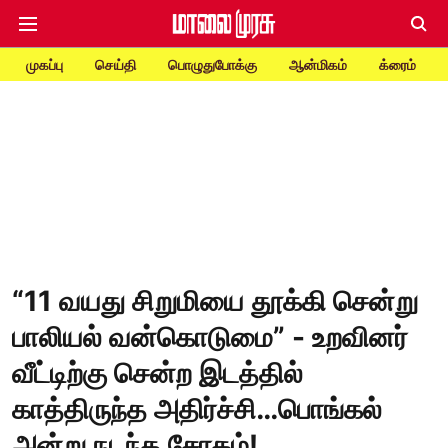
முகப்பு
செய்தி
பொழுதுபோக்கு
ஆன்மிகம்
க்ரைம்
“11 வயது சிறுமியை தூக்கி சென்று
பாலியல் வன்கொடுமை” - உறவினர்
வீட்டிற்கு சென்ற இடத்தில்
காத்திருந்த அதிர்ச்சி…பொங்கல்
அன்று நடந்த சோகம்!