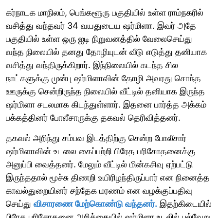
கர்நாடக மாநிலம், பெங்களூரு பகுதியில் உள்ள ராம்நகரில்
வசித்து வந்தவர் 34 வயதுடைய ஷர்மிளா. இவர் அதே
பகுதியில் உள்ள ஒரு ஐடி நிறுவனத்தில் வேலைசெய்து
வந்த நிலையில் தனது தோழியுடன் வீடு எடுத்து தனியாக
வசித்து வந்திருக்கிறார். இந்நிலையில் கடந்த சில
நாட்களுக்கு முன்பு ஷர்மிளாவின் தோழி அவரது சொந்த
ஊருக்கு சென்றிருந்த நிலையில் வீட்டில் தனியாக இருந்த
ஷர்மிளா சடலமாக கிடந்துள்ளார். இதனை பார்த்த அக்கம்
பக்கத்தினர் போலீசாருக்கு தகவல் தெரிவித்தனர்.
தகவல் அறிந்து சம்பவ இடத்திற்கு சென்ற போலீசார்
ஷர்மிளாவின் உடலை கைப்பற்றி பிரேத பரிசோதனைக்கு
அனுப்பி வைத்தனர். மேலும் வீட்டில் மின்கசிவு ஏற்பட்டு
இருந்ததால் மூச்சு திணறி உயிரிழந்திருப்பார் என நினைத்த
காவல்துறையினர் சந்தேக மரணம் என வழக்குப்பதிவு
செய்து
விசாரணை மேற்கொண்டு வந்தனர்.
இதற்கிடையில்
பிரேத பரிசோதனை அறிக்கையில் ஷர்மிளா உடலில் பல்வேறு