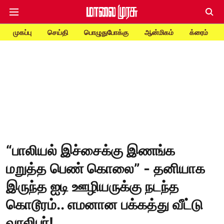
முகப்பு
செய்தி
பொழுதுபோக்கு
ஆன்மிகம்
க்ரைம்
“பாலியல் இச்சைக்கு இணங்க
மறுத்த பெண் கொலை” - தனியாக
இருந்த ஐடி ஊழியருக்கு நடந்த
கொடூரம்.. எமனான பக்கத்து வீட்டு
வாலிபர்!