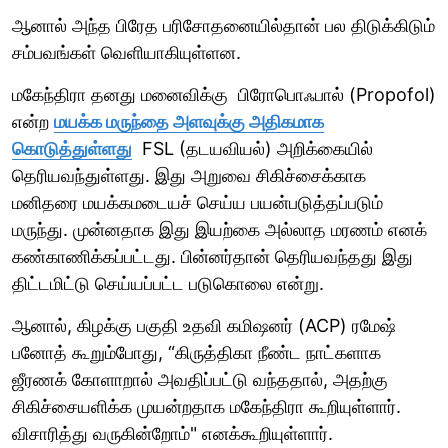
ஆனால் அந்த பிரேத பரிசோதனையில்தான் பல திடுக்கிடும்
சம்பவங்கள் வெளியாகியுள்ளன.
மகேந்திரா தனது மனைவிக்கு பிரோபொஃபால் (Propofol)
என்ற
மயக்க மருந்தை அளவுக்கு அதிகமாக
கொடுத்துள்ளது
FSL (தடயவியல்) அறிக்கையில்
தெரியவந்துள்ளது. இது அறுவை சிகிச்சைக்காக
மனிதரை மயக்கமடையச் செய்ய பயன்படுத்தப்படும்
மருந்து. முன்னதாக இது இயற்கை அல்லாத மரணம் எனக்
கண்காணிக்கப்பட்டது. பின்னர்தான் தெரியவந்தது இது
திட்டமிட்டு செய்யப்பட்ட படுகொலை என்று.
ஆனால், கிழக்கு பகுதி உதவி கமிஷனர் (ACP) ரமேஷ்
பனோத் கூறும்போது, “கிருத்திகா நீண்ட நாட்களாக
ஜீரணக் கோளாறால் அவதிப்பட்டு வந்ததால், அதற்கு
சிகிச்சையளிக்க முயன்றதாக மகேந்திரா கூறியுள்ளார்.
விசாரித்து வருகின்றோம்" எனக்கூறியுள்ளார்.