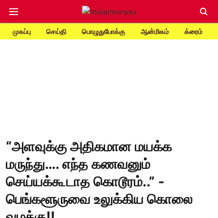
முகப்பு
செய்தி
பொழுதுபோக்கு
ஆன்மிகம்
க்ரைம்
“அளவுக்கு அதிகமான மயக்க
மருந்து…. எந்த கணவனும்
செய்யக்கூடாத கொடூரம்..” -
பெங்களூருவை உலுக்கிய கொலை
வழக்கு!!