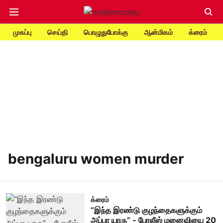
முகப்பு
செய்தி
பொழுதுபோக்கு
ஆன்மிகம்
க்ரைம்
bengaluru women murder
க்ரைம்
“இந்த இரண்டு குழந்தைகளுக்கும்
அப்பா யாரு” - போலீஸ் மனைவியை 20