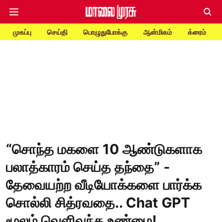
முகப்பு
செய்தி
பொழுதுபோக்கு
ஆன்மிகம்
க்ரைம்
“சொந்த மகளை 10 ஆண்டுகளாக
பலாத்காரம் செய்த தந்தை” -
தேவையற்ற வீடியோக்களை பார்க்க
சொல்லி சித்ரவதை.. Chat GPT
மூலம் வெளிவந்த உண்மை!