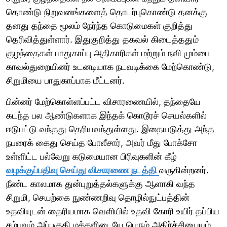
தொண்டு நிறுவனங்களைத் தொடர்புகொண்டு தனக்கு
தனது தந்தை மூலம் நேர்ந்த கொடுமைகள் குறித்து
தெரிவித்துள்ளார். இதுகுறித்து தகவல் கிடைத்ததும்
குழந்தைகள் பாதுகாப்பு அதிகாரிகள் மற்றும் நவி மும்பை
காவல்துறையினர் உடனடியாக நடவடிக்கை மேற்கொண்டு,
சிறுமியை பாதுகாப்பாக மீட்டனர்.
பின்னர் மேற்கொள்ளப்பட்ட விசாரணையில், தந்தையே
கடந்த பல ஆண்டுகளாக இந்தக் கொடூரச் செயல்களில்
ஈடுபட்டு வந்தது தெரியவந்துள்ளது. இதையடுத்து அந்த
நபரைக் கைது செய்த போலீசார், அவர் மீது போக்சோ
உள்ளிட்ட பல்வேறு கடுமையான பிரிவுகளின் கீழ்
வழக்குப்பதிவு செய்து விசாரணை நடத்தி
வருகின்றனர்.
நீண்ட காலமாக துன்புறுத்தல்களுக்கு ஆளாகி வந்த
சிறுமி, செயற்கை நுண்ணறிவு தொழில்நுட்பத்தின்
உதவியுடன் தைரியமாக வெளியில் உதவி கோரி உயிர் தப்பிய
சம்பவம் அப்பகுதி மக்களிடையே பெரும் அதிர்ச்சியையும்