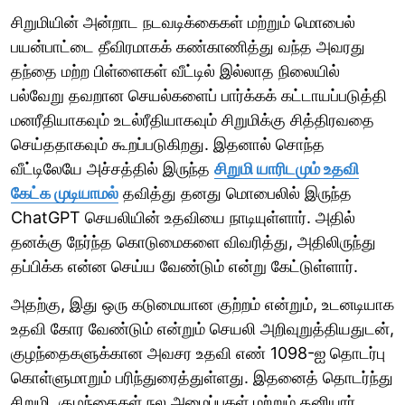
சிறுமியின் அன்றாட நடவடிக்கைகள் மற்றும் மொபைல்
பயன்பாட்டை தீவிரமாகக் கண்காணித்து வந்த அவரது
தந்தை மற்ற பிள்ளைகள் வீட்டில் இல்லாத நிலையில்
பல்வேறு தவறான செயல்களைப் பார்க்கக் கட்டாயப்படுத்தி
மனரீதியாகவும் உடல்ரீதியாகவும் சிறுமிக்கு சித்திரவதை
செய்ததாகவும் கூறப்படுகிறது. இதனால் சொந்த
வீட்டிலேயே அச்சத்தில் இருந்த
சிறுமி யாரிடமும் உதவி
கேட்க முடியாமல்
தவித்து தனது மொபைலில் இருந்த
ChatGPT செயலியின் உதவியை நாடியுள்ளார். அதில்
தனக்கு நேர்ந்த கொடுமைகளை விவரித்து, அதிலிருந்து
தப்பிக்க என்ன செய்ய வேண்டும் என்று கேட்டுள்ளார்.
அதற்கு, இது ஒரு கடுமையான குற்றம் என்றும், உடனடியாக
உதவி கோர வேண்டும் என்றும் செயலி அறிவுறுத்தியதுடன்,
குழந்தைகளுக்கான அவசர உதவி எண் 1098-ஐ தொடர்பு
கொள்ளுமாறும் பரிந்துரைத்துள்ளது. இதனைத் தொடர்ந்து
சிறுமி, குழந்தைகள் நல அமைப்புகள் மற்றும் தனியார்