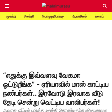
முகப்பு
செய்தி
பொழுதுபோக்கு
ஆன்மிகம்
க்ரைம்
“எதுக்கு இவ்வளவு வேகமா
ஓட்டுறீங்க” - ஏரியாவில் மாஸ் காட்டிய
நண்பர்கள்.. இரவோடு இரவாக வீடு
தேடி சென்று வெட்டிய வாலிபர்கள்!
அவரது வீட்டில் படுத்து உறங்கி கொண்டிருந்த விஜயராஜை