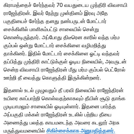
கிராமத்தைச் சேர்ந்தவர் 70 வயதுடைய முந்திரி விவசாயி
ராஜேந்திரன். இவர் நேற்று முன்தினம் இரவு அதே
பகுதியைச் சேர்ந்த தனது நண்பருடன் மோட்டார்
சைக்கிளில் மாளிகம்பட்டு சாலையில் சென்று
கொண்டிருந்தார். அப்போது திடீரென காரில் வந்த மர்ம
கும்பல் ஒன்று மோட்டார் சைக்கிளை வழிமறித்து
தாக்கினர். இதில் மோட்டார் சைக்கிளை ஓட்டி வந்தவர்
தப்பித்து முந்திரி காட்டுக்குள் ஓடிய நிலையில், அவருடன்
சென்ற விவசாயி ராஜேந்திரன் மீது மர்ம கும்பல் பெட்ரோல்
ஊற்றி தீ வைத்து கொளுத்தி இருக்கின்றனர்.
இதனால் உடல் முழுவதும் தீ பரவி நிலையில் ராஜேந்திரன்
உயிரை காப்பாற்றி கொள்வதற்காகவும் தீயின் சூடு தாங்க
முடியாமலும் சாலையில் ஓடியுள்ளார். இதனை பார்த்த
அப்பகுதி மக்கள் ராஜேந்திரன் உடலில் பற்றிய தீயை
அணைத்து பலத்த காயமடைந்த அவரை கடலூர் அரசு
மருத்துவமனையில்
சிகிச்சைக்காக அனுமதித்தனர்.