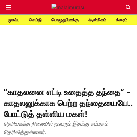
முகப்பு
செய்தி
பொழுதுபோக்கு
ஆன்மிகம்
க்ரைம்
“காதலனை எட்டி உதைத்த தந்தை” -
காதலனுக்காக பெற்ற தந்தையையே..
போட்டுத் தள்ளிய மகள்!
தெரியவந்த நிலையில் மூவரும் இதற்கு சம்மதம்
தெரிவித்துள்ளனர்.