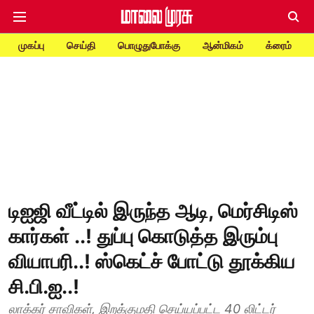
முகப்பு
செய்தி
பொழுதுபோக்கு
ஆன்மிகம்
க்ரைம்
டிஐஜி வீட்டில் இருந்த ஆடி, மெர்சிடிஸ்
கார்கள் ..! துப்பு கொடுத்த இரும்பு
வியாபரி..! ஸ்கெட்ச் போட்டு தூக்கிய
சி.பி.ஐ..!
லாக்கர் சாவிகள், இறக்குமதி செய்யப்பட்ட 40 லிட்டர்