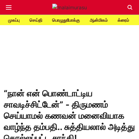
முகப்பு
செய்தி
பொழுதுபோக்கு
ஆன்மிகம்
க்ரைம்
“நான் என் பொண்டாட்டிய
சாவடிச்சிட்டேன்” - திருமணம்
செய்யாமல் கணவன் மனைவியாக
வாழ்ந்த தம்பதி.. சுத்தியலால் அடித்து
கொல்லப்பட்ட சாந்தி!