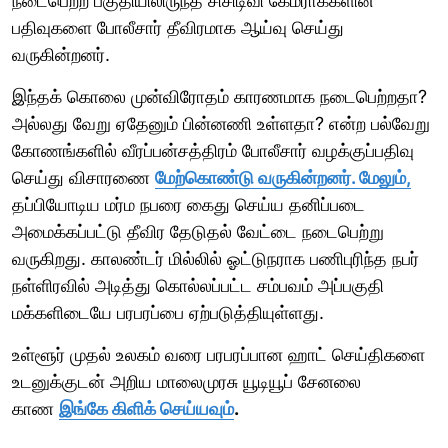
நடைபெற்ற பகுதியிலிருந்த சிசிடிவி கேமராக்களின்
பதிவுகளை போலீசார் தீவிரமாக ஆய்வு செய்து
வருகின்றனர்.
இந்தக் கொலை முன்விரோதம் காரணமாக நடைபெற்றதா?
அல்லது வேறு ஏதேனும் பின்னணி உள்ளதா? என்ற பல்வேறு
கோணங்களில் வீரப்பன்சத்திரம் போலீசார் வழக்குப்பதிவு
செய்து விசாரணை
மேற்கொண்டு வருகின்றனர். மேலும்,
தப்பியோடிய மர்ம நபரை கைது செய்ய தனிப்படை
அமைக்கப்பட்டு தீவிர தேடுதல் வேட்டை நடைபெற்று
வருகிறது. காலண்டர் மில்லில் ஓட்டுநராக பணிபுரிந்த நபர்
நள்ளிரவில் அடித்து கொல்லப்பட்ட சம்பவம் அப்பகுதி
மக்களிடையே பரபரப்பை ஏற்படுத்தியுள்ளது.
உள்ளூர் முதல் உலகம் வரை பரபரப்பான ஹாட் செய்திகளை
உடனுக்குடன் அறிய மாலைமுரசு யூடியூப் சேனலை
காண
இங்கே கிளிக் செய்யவும்
.