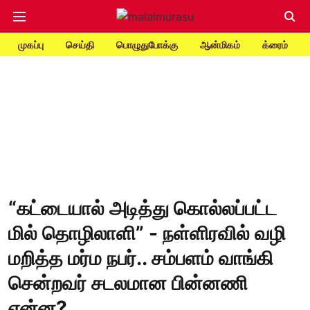
முகப்பு
செய்தி
பொழுதுபோக்கு
ஆன்மிகம்
க்ரைம்
“கட்டையால் அடித்து கொல்லப்பட்ட
மில் தொழிலாளி” - நள்ளிரவில் வழி
மறித்த மர்ம நபர்.. சம்பளம் வாங்கி
சென்றவர் சடலமான பின்னணி
என்ன?