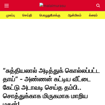
முகப்பு
செய்தி
பொழுதுபோக்கு
ஆன்மிகம்
க்ரைம்
“சுத்தியலால் அடித்துக் கொல்லப்பட்ட
தாய்” - அண்ணன் கட்டிய வீட்டை
கேட்டு அடாவடி செய்த தம்பி..
சொத்துக்காக மிருகமாக மாறிய
மகன்!