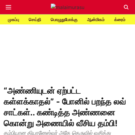
முகப்பு
செய்தி
பொழுதுபோக்கு
ஆன்மிகம்
க்ரைம்
“அண்ணியுடன் ஏற்பட்ட
கள்ளக்காதல்” - போனில் பறந்த லவ்
சாட்கள்.. கண்டித்த அண்ணனை
கொன்று அணையில் வீசிய தம்பி!
தம்பியான தியானேஸ்வர் அதே தெருவில் வசித்து