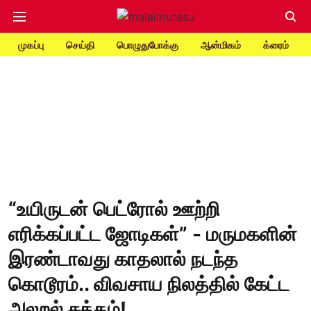
முகப்பு
செய்தி
பொழுதுபோக்கு
ஆன்மிகம்
க்ரைம்
“உயிருடன் பெட்ரோல் ஊற்றி
எரிக்கப்பட்ட ஜோடிகள்” - மருமகளின்
இரண்டாவது காதலால் நடந்த
கொடூரம்.. விவசாய நிலத்தில் கேட்ட
அலறல் சத்தம்!