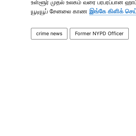
உள்ளூர் முதல் உலகம் வரை பரபரப்பான ஹ
யூடியூப் சேனலை காண
இங்கே கிளிக் செய
crime news
Former NYPD Officer