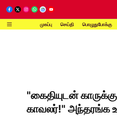
முகப்பு
செய்தி
பொழுதுபோக்கு
"கைதியுடன் காருக்
காவலர்!" அந்தரங்க உ