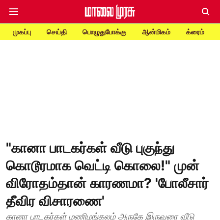
முகப்பு
செய்தி
பொழுதுபோக்கு
ஆன்மிகம்
க்ரைம்
"கானா பாடகர்கள் வீடு புகுந்து
கொடூரமாக வெட்டி கொலை!" முன்
விரோதம்தான் காரணமா? 'போலீசார்
தீவிர விசாரணை'
கானா பாடகர்கள் மணிமங்கலம் அருகே இருவரை வீடு