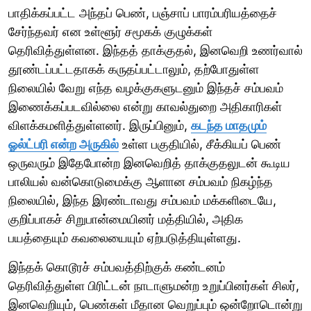
பாதிக்கப்பட்ட அந்தப் பெண், பஞ்சாப் பாரம்பரியத்தைச்
சேர்ந்தவர் என உள்ளூர் சமூகக் குழுக்கள்
தெரிவித்துள்ளன. இந்தத் தாக்குதல், இனவெறி உணர்வால்
தூண்டப்பட்டதாகக் கருதப்பட்டாலும், தற்போதுள்ள
நிலையில் வேறு எந்த வழக்குகளுடனும் இந்தச் சம்பவம்
இணைக்கப்படவில்லை என்று காவல்துறை அதிகாரிகள்
விளக்கமளித்துள்ளனர். இருப்பினும்,
கடந்த மாதமும்
ஓல்ட்பரி என்ற அருகில்
உள்ள பகுதியில், சீக்கியப் பெண்
ஒருவரும் இதேபோன்ற இனவெறித் தாக்குதலுடன் கூடிய
பாலியல் வன்கொடுமைக்கு ஆளான சம்பவம் நிகழ்ந்த
நிலையில், இந்த இரண்டாவது சம்பவம் மக்களிடையே,
குறிப்பாகச் சிறுபான்மையினர் மத்தியில், அதிக
பயத்தையும் கவலையையும் ஏற்படுத்தியுள்ளது.
இந்தக் கொடூரச் சம்பவத்திற்குக் கண்டனம்
தெரிவித்துள்ள பிரிட்டன் நாடாளுமன்ற உறுப்பினர்கள் சிலர்,
இனவெறியும், பெண்கள் மீதான வெறுப்பும் ஒன்றோடொன்று