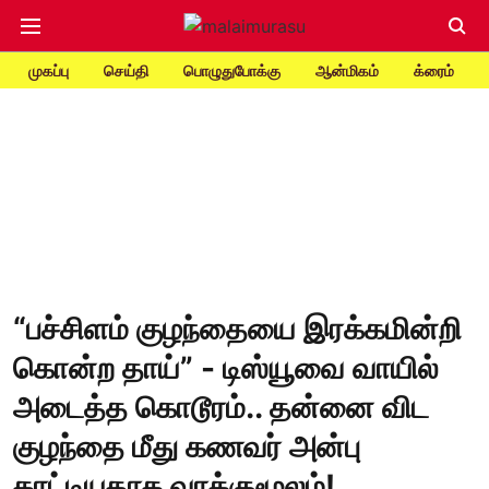
முகப்பு
செய்தி
பொழுதுபோக்கு
ஆன்மிகம்
க்ரைம்
“பச்சிளம் குழந்தையை இரக்கமின்றி
கொன்ற தாய்” - டிஸ்யூவை வாயில்
அடைத்த கொடூரம்.. தன்னை விட
குழந்தை மீது கணவர் அன்பு
காட்டியதாக வாக்குமூலம்!