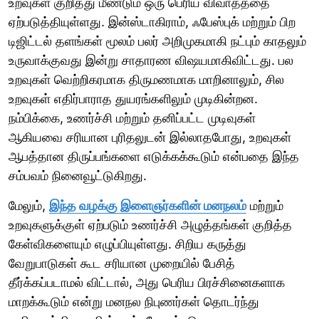
உறவுகள் குறித்து மீண்டும் ஒரு பெரிய விவாதத்தை
ஏற்படுத்தியுள்ளது. இன்ஸ்டாகிராம், ஃபேஸ்புக் மற்றும் பிற
டிஜிட்டல் தளங்கள் மூலம் பலர் அறிமுகமாகி நட்பும் காதலும்
உருவாக்குவது இன்று சாதாரண விஷயமாகிவிட்டது. பல
உறவுகள் வெற்றிகரமாக திருமணமாக மாறினாலும், சில
உறவுகள் எதிர்பாராத துயரங்களிலும் முடிகின்றன.
நம்பிக்கை, உணர்ச்சி மற்றும் தனிப்பட்ட முடிவுகள்
ஆகியவை சரியான புரிதலுடன் இல்லாதபோது, உறவுகள்
ஆபத்தான திருப்பங்களை எடுக்கக்கூடும் என்பதை இந்த
சம்பவம் நினைவூட்டுகிறது.
மேலும்,
இந்த வழக்கு இளைஞர்களின் மனநலம்
மற்றும்
உறவுகளுக்குள் ஏற்படும் உணர்ச்சி அழுத்தங்கள் குறித்த
கேள்விகளையும் எழுப்பியுள்ளது. சிறிய கருத்து
வேறுபாடுகள் கூட சரியான முறையில் பேசித்
தீர்க்கப்படாமல் விட்டால், அது பெரிய பிரச்சினைகளாக
மாறக்கூடும் என்று மனநல நிபுணர்கள் தொடர்ந்து