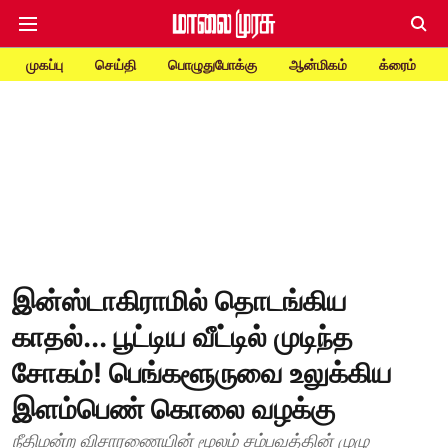
முகப்பு
செய்தி
பொழுதுபோக்கு
ஆன்மிகம்
க்ரைம்
இன்ஸ்டாகிராமில் தொடங்கிய
காதல்... பூட்டிய வீட்டில் முடிந்த
சோகம்! பெங்களூருவை உலுக்கிய
இளம்பெண் கொலை வழக்கு
நீதிமன்ற விசாரணையின் மூலம் சம்பவத்தின் முழு