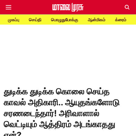
முகப்பு
செய்தி
பொழுதுபோக்கு
ஆன்மிகம்
க்ரைம்
துடிக்க துடிக்க கொலை செய்த
காவல் அதிகாரி.. ஆயுதங்களோடு
சரணடைந்தார்! அரிவாளால்
வெட்டியும் ஆத்திரம் அடங்காதது
ஏன்?