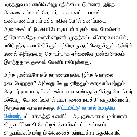
மருத்துவமனையில் அனுமதிக்கப்பட்டுள்ளார். இந்த
கொலை சம்பவம் தொடர்பாக மாவட்ட காவல்
கண்காணிப்பாளர் உத்தரவின் பேரில் தனிப்படை
அமைக்கப்பட்டு, தப்பியோடிய மர்ம கும்பலை போலீசார்
தீவிரமாக தேடி வருகின்றனர். முதற்கட்ட விசாரணையில்,
உயிரிழந்த கலாநிதிக்கும் மற்றொரு தரப்பினருக்கும் ஆற்றில்
மணல் அள்ளுவது தொடர்பாக ஏற்கனவே முன்விரோதம்
இருந்ததாக தகவல் வெளியாகியுள்ளது.
அந்த முன்விரோதம் காரணமாகவே இந்த கொலை
நடைபெற்றதா? அல்லது வேறு ஏதேனும் காரணம் மற்றும்
தொடர்புடைய நபர்கள் உள்ளனரா என்பது குறித்து போலீசார்
பல்வேறு கோணங்களில் விசாரணை நடத்தி வருகின்றனர்.
இருசக்கர வாகனத்தை
திட்டமிட்டு காரால் மோதிய
பின்னர்,
பட்டாக்கத்தி உள்ளிட்ட ஆயுதங்களால் முன்னாள்
திமுக நிர்வாகி வெட்டிக் கொல்லப்பட்ட சம்பவம்
திருமங்கலம் மற்றும் அதனைச் சுற்றியுள்ள பகுதிகளில்