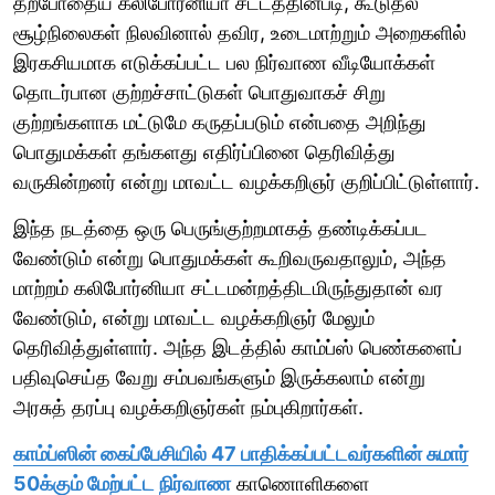
தற்போதைய கலிபோர்னியா சட்டத்தின்படி, கூடுதல்
சூழ்நிலைகள் நிலவினால் தவிர, உடைமாற்றும் அறைகளில்
இரகசியமாக எடுக்கப்பட்ட பல நிர்வாண வீடியோக்கள்
தொடர்பான குற்றச்சாட்டுகள் பொதுவாகச் சிறு
குற்றங்களாக மட்டுமே கருதப்படும் என்பதை அறிந்து
பொதுமக்கள் தங்களது எதிர்ப்பினை தெரிவித்து
வருகின்றனர் என்று மாவட்ட வழக்கறிஞர் குறிப்பிட்டுள்ளார்.
இந்த நடத்தை ஒரு பெருங்குற்றமாகத் தண்டிக்கப்பட
வேண்டும் என்று பொதுமக்கள் கூறிவருவதாலும், அந்த
மாற்றம் கலிபோர்னியா சட்டமன்றத்திடமிருந்துதான் வர
வேண்டும், என்று மாவட்ட வழக்கறிஞர் மேலும்
தெரிவித்துள்ளார். அந்த இடத்தில் காம்ப்ஸ் பெண்களைப்
பதிவுசெய்த வேறு சம்பவங்களும் இருக்கலாம் என்று
அரசுத் தரப்பு வழக்கறிஞர்கள் நம்புகிறார்கள்.
காம்ப்ஸின் கைப்பேசியில் 47 பாதிக்கப்பட்டவர்களின் சுமார்
50க்கும் மேற்பட்ட நிர்வாண
காணொளிகளை