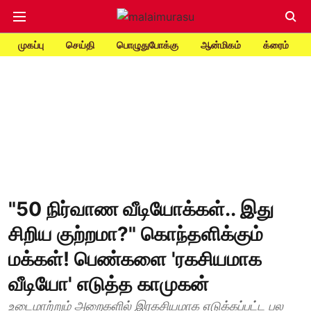
முகப்பு
செய்தி
பொழுதுபோக்கு
ஆன்மிகம்
க்ரைம்
"50 நிர்வாண வீடியோக்கள்.. இது
சிறிய குற்றமா?" கொந்தளிக்கும்
மக்கள்! பெண்களை 'ரகசியமாக
வீடியோ' எடுத்த காமுகன்
உடைமாற்றும் அறைகளில் இரகசியமாக எடுக்கப்பட்ட பல