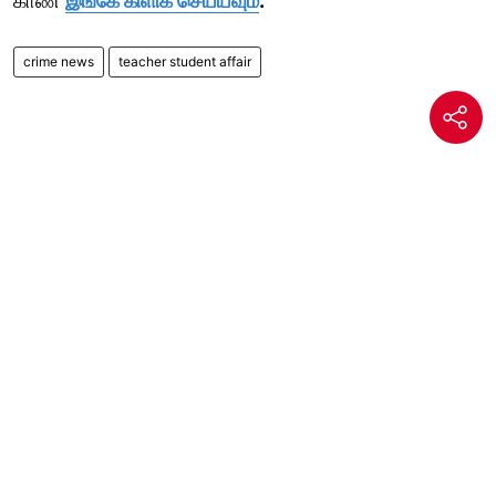
காண
இங்கே கிளிக் செய்யவும்
.
crime news
teacher student affair