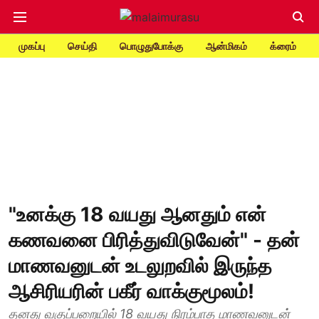
முகப்பு
செய்தி
பொழுதுபோக்கு
ஆன்மிகம்
க்ரைம்
"உனக்கு 18 வயது ஆனதும் என்
கணவனை பிரித்துவிடுவேன்" - தன்
மாணவனுடன் உடலுறவில் இருந்த
ஆசிரியரின் பகீர் வாக்குமூலம்!
தனது வகுப்பறையில் 18 வயது நிரம்பாத மாணவனுடன்