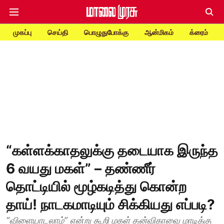
முகப்பு
செய்தி
பொழுதுபோக்கு
ஆன்மிகம்
க்ரைம்
“கள்ளக்காதலுக்கு தடையாக இருந்த
6 வயது மகள்” – தண்ணீர்
தொட்டியில் மூழ்கடித்து கொன்ற
தாய்! நாடகமாடியும் சிக்கியது எப்படி?
“விளையாடலாம்” என்று கூறி மகள் தன்விகாவை மாடிக்கு