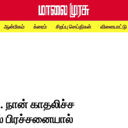
ஆன்மிகம்
க்ரைம்
சிறப்பு செய்திகள்
விளையாட்டு
. நான் காதலிச்ச
 பிரச்சனையால்